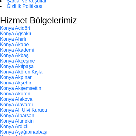
Şartlar ve Koşullar
Gizlilik Politikası
Hizmet Bölgelerimiz
Konya Acidört
Konya Ağsaklı
Konya Ahırlı
Konya Akabe
Konya Akademi
Konya Akbaş
Konya Akçeşme
Konya Akıfpaşa
Konya Akören Kışla
Konya Akpınar
Konya Akşehir
Konya Akşemsettin
Konya Akören
Konya Alakova
Konya Alavardı
Konya Ali Ulvi Kurucu
Konya Alparsan
Konya Altınekin
Konya Ardicli
Konya Aşağıpınarbaşı