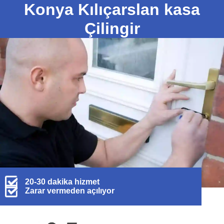
Konya Kılıçarslan kasa
Çilingir
20-30 dakika hizmet
Zarar vermeden açılıyor