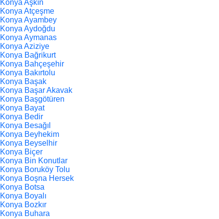
Konya Aşkın
Konya Atçeşme
Konya Ayambey
Konya Aydoğdu
Konya Aymanas
Konya Aziziye
Konya Bağrikurt
Konya Bahçeşehir
Konya Bakırtolu
Konya Başak
Konya Başar Akavak
Konya Başgötüren
Konya Bayat
Konya Bedir
Konya Besağıl
Konya Beyhekim
Konya Beyselhir
Konya Biçer
Konya Bin Konutlar
Konya Boruköy Tolu
Konya Boşna Hersek
Konya Botsa
Konya Boyalı
Konya Bozkır
Konya Buhara