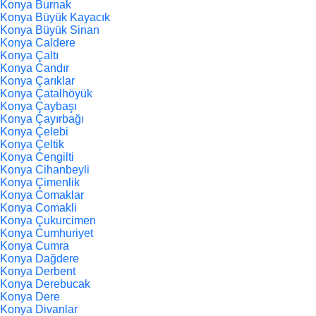
Konya Burnak
Konya Büyük Kayacık
Konya Büyük Sinan
Konya Caldere
Konya Çaltı
Konya Candır
Konya Çarıklar
Konya Çatalhöyük
Konya Çaybaşı
Konya Çayırbağı
Konya Çelebi
Konya Çeltik
Konya Cengilti
Konya Cihanbeyli
Konya Çimenlik
Konya Comaklar
Konya Comakli
Konya Çukurcimen
Konya Cumhuriyet
Konya Cumra
Konya Dağdere
Konya Derbent
Konya Derebucak
Konya Dere
Konya Divanlar