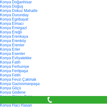
Konya Doğanhisar
Konya Doğuş
Konya Dokuz Mahalle
Konya Durunday
Konya Egribayat
Konya Elmacı
Konya Emirgazi
Konya Ereğli
Konya Erenkaya
Konya Erenköy
Konya Erenler
Konya Erler
Konya Esenler
Konya Evliyatekke
Konya Fatih
Konya Ferhuniye
Konya Feritpaşa
Konya Fetih
Konya Fevzi Çakmak
Konya Gaziosmanpaşa
Konya Göçü
Konya Gödene
Konya Güney Sınır
Konya Güvenç
Konya Hacı Hasan